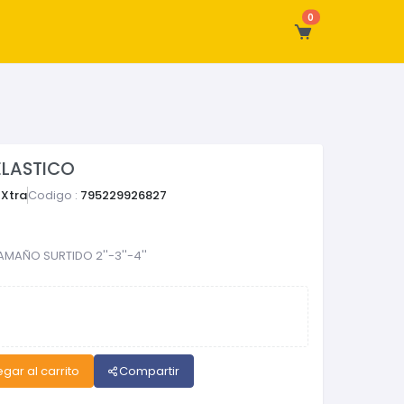
0
ELASTICO
Xtra
Codigo :
795229926827
MAÑO SURTIDO 2''-3''-4''
gar al carrito
Compartir