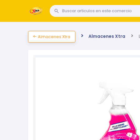
Almacenes Xtra
L
Almacenes Xtra