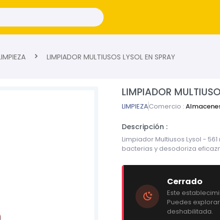
IMPIEZA
LIMPIADOR MULTIUSOS LYSOL EN SPRAY
LIMPIADOR MULTIUSO
LIMPIEZA
Comercio :
Almacenes
Descripción :
Limpiador Multiusos Lysol - 56
bacterias y desodoriza eficaz
Cerrado
Este establecim
Puedes explorar
deshabilitada.