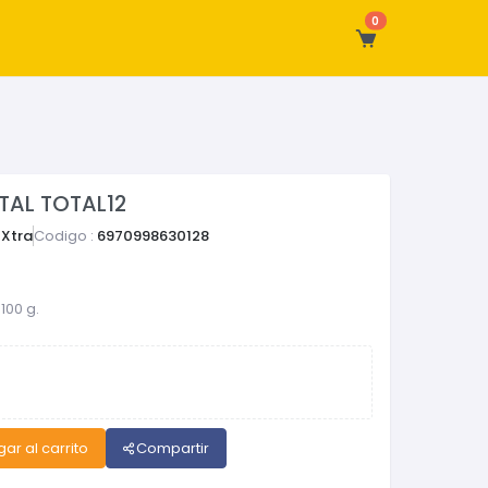
0
TAL TOTAL12
Xtra
Codigo :
6970998630128
100 g.
ar al carrito
Compartir