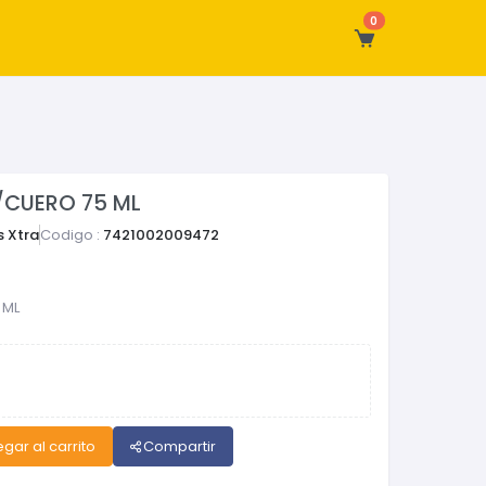
0
/CUERO 75 ML
 Xtra
Codigo :
7421002009472
 ML
gar al carrito
Compartir