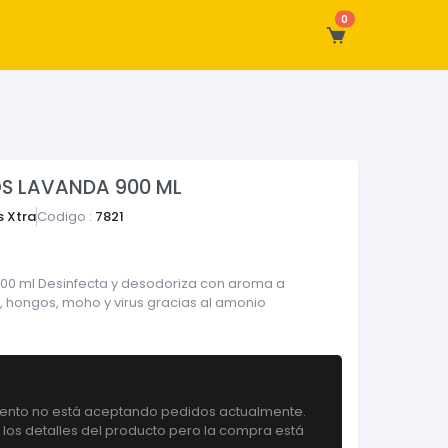
0
OS LAVANDA 900 ML
 Xtra
Codigo :
7821
 900 ml Desinfecta y desodoriza con aroma a
, hongos, moho y virus gracias al amonio
iento no está aceptando pedidos actualmente.
 los detalles del producto pero la compra está