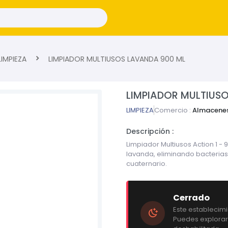
IMPIEZA
LIMPIADOR MULTIUSOS LAVANDA 900 ML
LIMPIADOR MULTIUS
LIMPIEZA
Comercio :
Almacenes
Descripción :
Limpiador Multiusos Action 1 -
lavanda, eliminando bacterias
cuaternario.
Cerrado
Este establecim
Puedes explorar