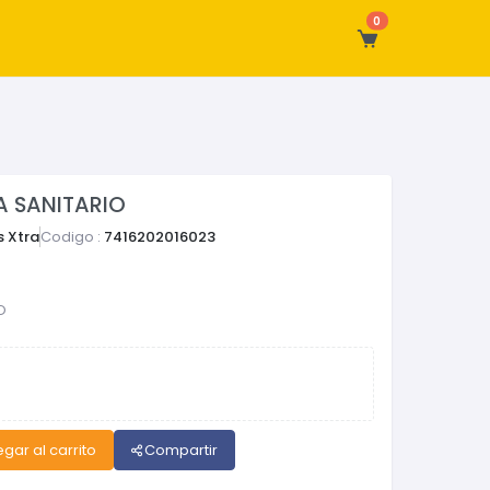
0
 SANITARIO
 Xtra
Codigo :
7416202016023
O
gar al carrito
Compartir