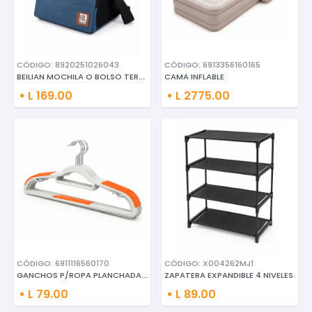
CÓDIGO: 8920251026043
CÓDIGO: 6913356160165
BEILIAN MOCHILA O BOLSO TERMIC
CAMA INFLABLE
L 169.00
L 2775.00
CÓDIGO: 6911116560170
CÓDIGO: X004262MJ1
GANCHOS P/ROPA PLANCHADA 10 PC
ZAPATERA EXPANDIBLE 4 NIVELES
L 79.00
L 89.00