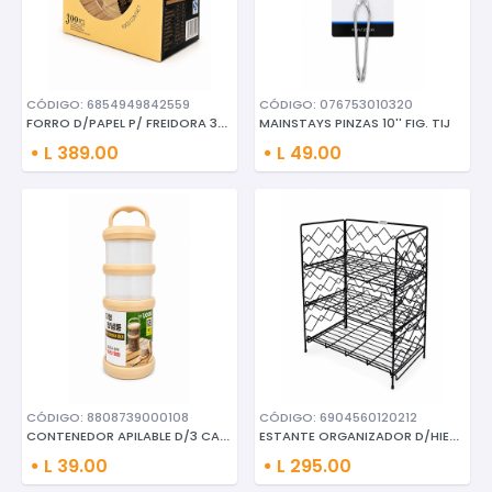
CÓDIGO: 6854949842559
CÓDIGO: 076753010320
FORRO D/PAPEL P/ FREIDORA 300
MAINSTAYS PINZAS 10'' FIG. TIJ
L 389.00
L 49.00
CÓDIGO: 8808739000108
CÓDIGO: 6904560120212
CONTENEDOR APILABLE D/3 CAPAS
ESTANTE ORGANIZADOR D/HIERRO F
L 39.00
L 295.00