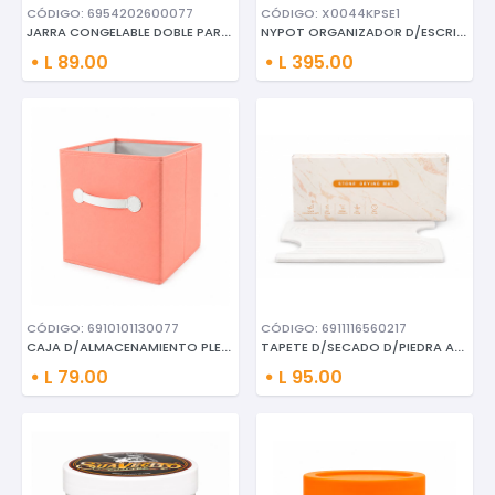
CÓDIGO: 6954202600077
CÓDIGO: X0044KPSE1
JARRA CONGELABLE DOBLE PARED M
NYPOT ORGANIZADOR D/ESCRITORIO
L 89.00
L 395.00
CÓDIGO: 6910101130077
CÓDIGO: 6911116560217
CAJA D/ALMACENAMIENTO PLEGABLE
TAPETE D/SECADO D/PIEDRA ABSOR
L 79.00
L 95.00