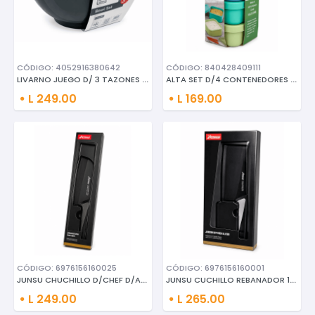
CÓDIGO: 4052916380642
CÓDIGO: 840428409111
LIVARNO JUEGO D/ 3 TAZONES C/T
ALTA SET D/4 CONTENEDORES D/SI
L 249.00
L 169.00
CÓDIGO: 6976156160025
CÓDIGO: 6976156160001
JUNSU CHUCHILLO D/CHEF D/ACERO
JUNSU CUCHILLO REBANADOR 10"
L 249.00
L 265.00