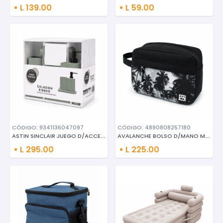
L 139.00
L 59.00
CÓDIGO: 9341136047097
CÓDIGO: 4890808257180
ASTIN SINCLAIR JUEGO D/ACCESOR
AVALANCHE BOLSO D/MANO MULTIUS
L 295.00
L 225.00