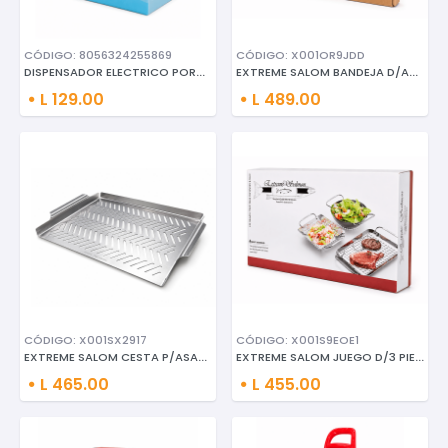
CÓDIGO: 8056324255869
CÓDIGO: X001OR9JDD
DISPENSADOR ELECTRICO PORTATIL
EXTREME SALOM BANDEJA D/ACERO
L 129.00
L 489.00
CÓDIGO: X001SX2917
CÓDIGO: X001S9EOE1
EXTREME SALOM CESTA P/ASAR D/A
EXTREME SALOM JUEGO D/3 PIEZAS
L 465.00
L 455.00