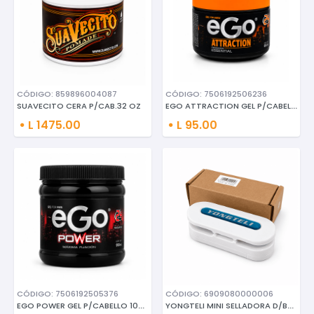
CÓDIGO: 859896004087
CÓDIGO: 7506192506236
EGO ATTRACTION GEL P/CABELLO 5
SUAVECITO CERA P/CAB.32 OZ
L 1475.00
L 95.00
CÓDIGO: 7506192505376
CÓDIGO: 6909080000006
EGO POWER GEL P/CABELLO 1000 M
YONGTELI MINI SELLADORA D/BOLS