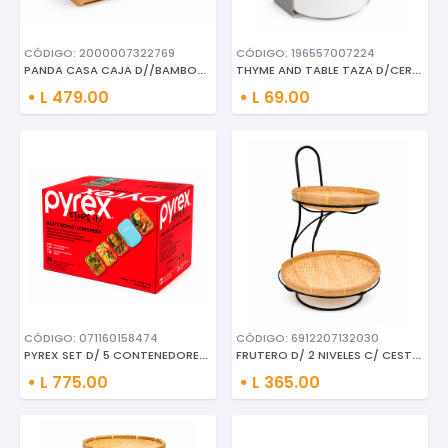
CÓDIGO: 2000007322769
CÓDIGO: 196557007224
PANDA CASA CAJA D//BAMBOO PALM
THYME AND TABLE TAZA D/CERAMIC
L 479.00
L 69.00
CÓDIGO: 071160158474
CÓDIGO: 6912207132030
PYREX SET D/ 5 CONTENEDORES D/
FRUTERO D/ 2 NIVELES C/ CESTAS
L 775.00
L 365.00