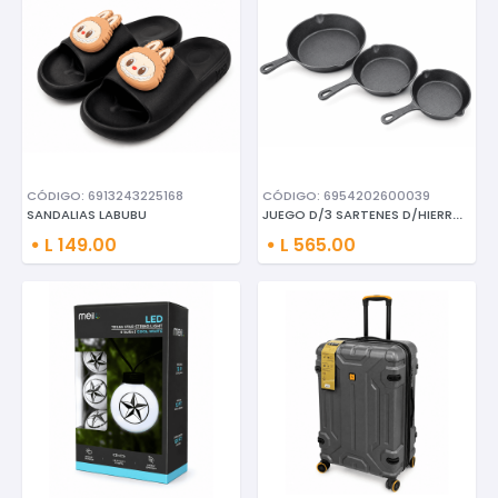
CÓDIGO: 6913243225168
CÓDIGO: 6954202600039
JUEGO D/3 SARTENES D/HIERRO FU
SANDALIAS LABUBU
L 149.00
L 565.00