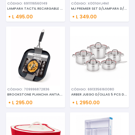
CÓDIGO: 6911116560149
CÓDIGO: X001GYJ4N1
LAMPARA TACTIL RECARGABLE P/ME
MJ PREMIER SET D/LAMPARA D/MES
L 495.00
L 349.00
CÓDIGO: 709996872836
CÓDIGO: 6913356160080
BROOKSTONE PLANCHA ANTIADHEREN
ARBER JUEGO D/OLLAS 5 PCS D/AC
L 295.00
L 2950.00