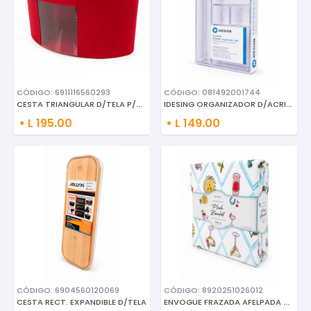
CÓDIGO: 6911116560293
CÓDIGO: 081492001744
CESTA TRIANGULAR D/TELA P/ALMA
IDESING ORGANIZADOR D/ACRILICO
L 195.00
L 149.00
CÓDIGO: 6904560120069
CÓDIGO: 8920251026012
ENVOGUE FRAZADA AFELPADA C/DIS
CESTA RECT. EXPANDIBLE D/TELA