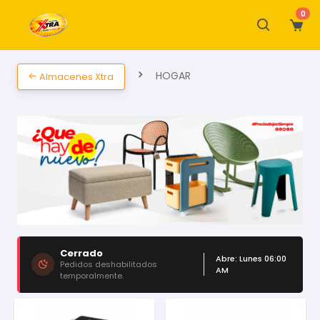
0
HOGAR
Almacenes Xtra
Cerrado
Abre: Lunes 06:00
Pedidos deshabilitados
AM
temporalmente.