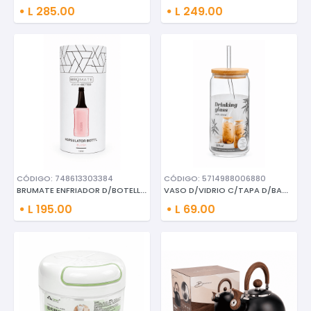
L 285.00
L 249.00
CÓDIGO: 748613303384
CÓDIGO: 5714988006880
BRUMATE ENFRIADOR D/BOTELLAS 1
VASO D/VIDRIO C/TAPA D/BAMBU I
L 195.00
L 69.00