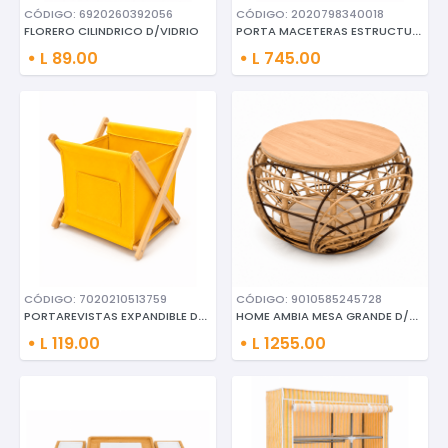
CÓDIGO: 6920260392056
CÓDIGO: 2020798340018
PORTA MACETERAS ESTRUCTURA D/H
FLORERO CILINDRICO D/VIDRIO
L 89.00
L 745.00
CÓDIGO: 7020210513759
CÓDIGO: 9010585245728
PORTAREVISTAS EXPANDIBLE DE MA
HOME AMBIA MESA GRANDE D/CENTR
L 119.00
L 1255.00