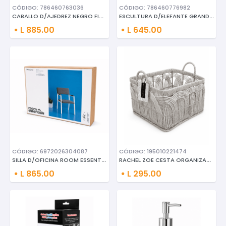
CÓDIGO: 786460763036
CÓDIGO: 786460776982
CABALLO D/AJEDREZ NEGRO FIG. D
ESCULTURA D/ELEFANTE GRANDE D/
L 885.00
L 645.00
CÓDIGO: 6972026304087
CÓDIGO: 195010221474
SILLA D/OFICINA ROOM ESSENTIAL
RACHEL ZOE CESTA ORGANIZADORA
L 865.00
L 295.00