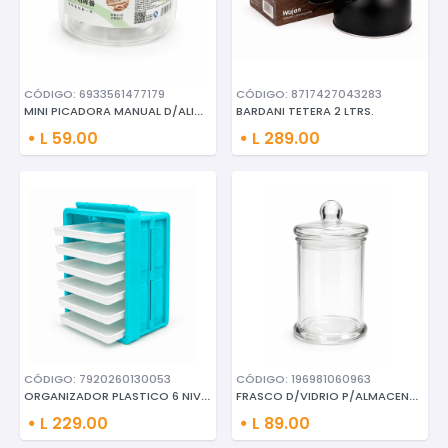
CÓDIGO: 6933561477179
CÓDIGO: 8717427043283
MINI PICADORA MANUAL D/ALIMENT
BARDANI TETERA 2 LTRS.
L 59.00
L 289.00
CÓDIGO: 7920260130053
CÓDIGO: 196981060963
ORGANIZADOR PLASTICO 6 NIVELES
FRASCO D/VIDRIO P/ALMACENAMIE
L 229.00
L 89.00