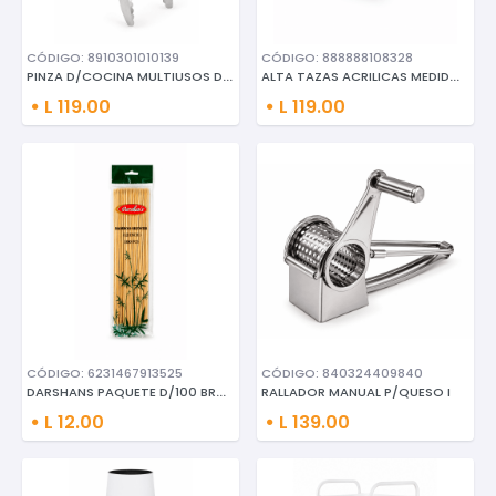
CÓDIGO: 8910301010139
CÓDIGO: 888888108328
PINZA D/COCINA MULTIUSOS D/ACE
ALTA TAZAS ACRILICAS MEDIDORAS
L 119.00
L 119.00
CÓDIGO: 6231467913525
CÓDIGO: 840324409840
DARSHANS PAQUETE D/100 BROCHET
RALLADOR MANUAL P/QUESO I
L 12.00
L 139.00