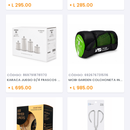
L 295.00
L 285.00
CÓDIGO: 8697918781170
CÓDIGO: 6926767315116
KARACA JUEGO D/4 FRASCOS D/CER
MOBI GARDEN COLCHONETA INFLABL
L 695.00
L 985.00