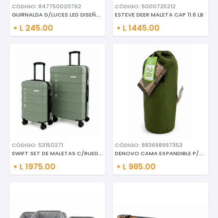
CÓDIGO: 847750020762
CÓDIGO: 5000725212
GUIRNALDA D/LUCES LED DISEÑO D
ESTEVE DEER MALETA CAP 11.6 LB
L 245.00
L 1445.00
CÓDIGO: 53150271
CÓDIGO: 883698997353
SWIFT SET DE MALETAS C/RUEDAS
DENOVO CAMA EXPANDIBLE P/CAMPI
L 1975.00
L 985.00